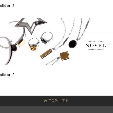
slider-2
Skip
to
content
slider-2
投
稿
ナ
ビ
ゲ
TOPに戻る
ー
シ