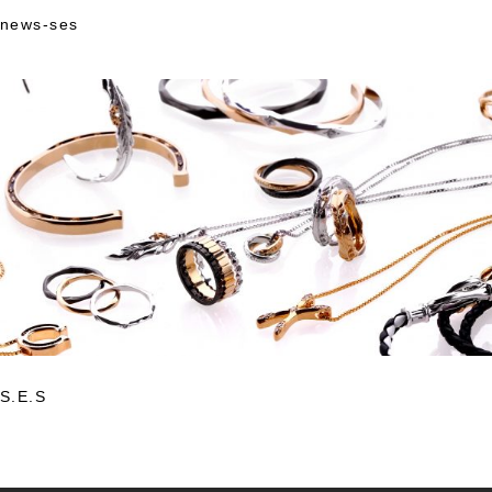
news-ses
Skip
to
content
S.E.S
投
稿
ナ
ビ