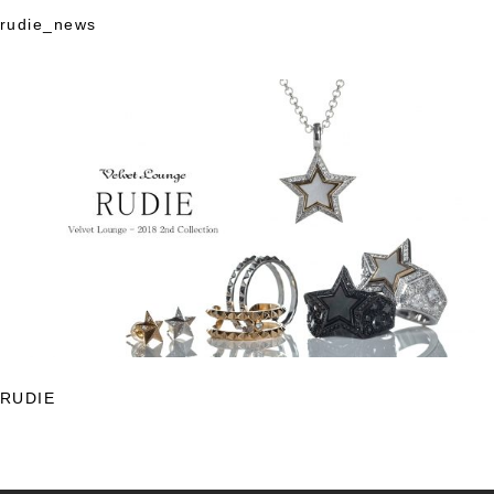
rudie_news
Skip
to
content
RUDIE
投
稿
ナ
ビ