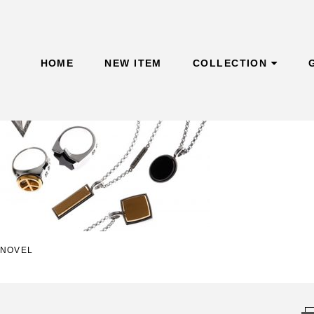
Skip
to
content
HOME
NEW ITEM
COLLECTION
投
NOVEL
稿
ナ
ビ
ゲ
ー