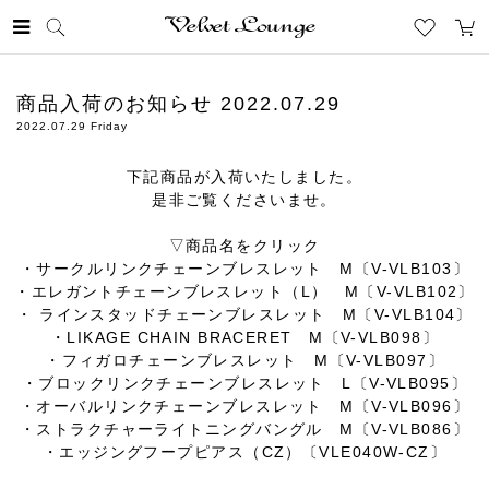
Skip
to
商品入荷のお知らせ 2022.07.29
content
2022.07.29 Friday
下記商品が入荷いたしました。
是非ご覧くださいませ。
▽商品名をクリック
・
サークルリンクチェーンブレスレット M〔V-VLB103〕
・
エレガントチェーンブレスレット（L） M〔V-VLB102〕
・
ラインスタッドチェーンブレスレット M〔V-VLB104〕
・
LIKAGE CHAIN BRACERET M〔V-VLB098〕
・
フィガロチェーンブレスレット M〔V-VLB097〕
・
ブロックリンクチェーンブレスレット L〔V-VLB095〕
・
オーバルリンクチェーンブレスレット M〔V-VLB096〕
・
ストラクチャーライトニングバングル M〔V-VLB086〕
・
エッジングフープピアス（CZ）〔VLE040W-CZ〕