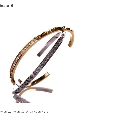
insta-6
Skip
to
content
スター スタッド ペンダント