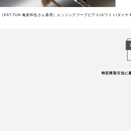
投
［KAT-TUN 亀梨和也さん着用］エッジングフープピアス/ホワイト/ダイヤ
稿
ナ
ビ
ゲ
ー
シ
ョ
ン
特定商取引法に